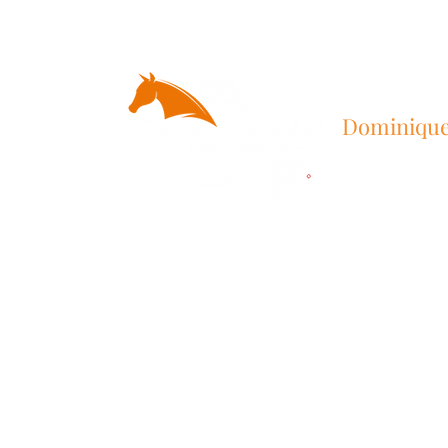
Dominique
BOWEN-Therapie / B
Start
Infos
CENTROPIX / ZINZINO
BOWEN-Ther