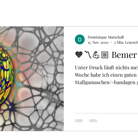
Dominique Marschall
15. Nov. 2020
2 Min. Lesezei
🧡〽️💪🏼 Bemer
Unter Druck läuft nichts me
Woche habe ich einen guten 
Stallgamaschen/-bandagen ge