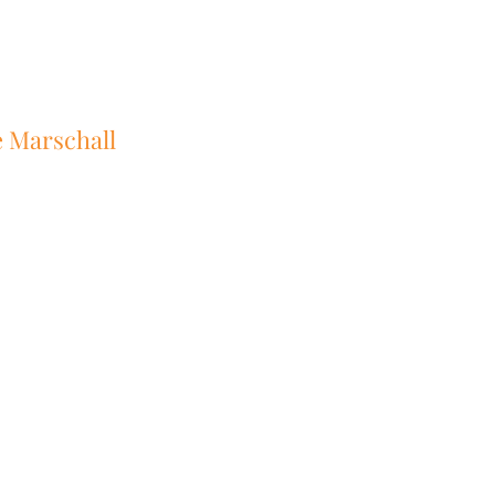
 Marschall
eritt / Reitunterricht
apie
Kontakt
Mehr
in