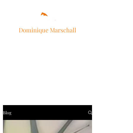
Dominique Marschall
BOWEN-Therapie / Beritt /
Reitunterricht
info@dominique-marschall.com
Blog